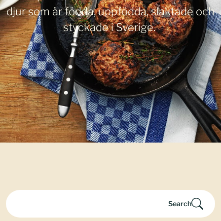
djur som är födda, uppfödda, slaktade och
styckade i Sverige.
Search