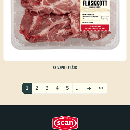
SKIVSPILL FLÄSK
1
2
3
4
5
…
>>