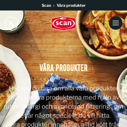
Go to main content
Scan
Våra produkter
VÅRA PRODUKTER
Här kan du läsa om alla våra produkter
samt sortera produkterna med hjälp av
rutan "allergi och avancerad filtrering" om
det är något speciellt du vill hitta.
Våra produkter innehåller alltid kött från