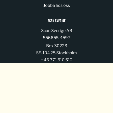
Jobba hos oss
SCAN SVERIGE
Scan Sverige AB
Organization number:
556655-4597
Box 30223
SE-104 25 Stockholm
+ 46 771 510 510
FÖLJ OSS
© Scan Sverige AB 2026
Manage Cookies
Integritetspolicy
Cookie policy