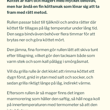
Köttet är hårt och magert med mycket bindväv,
men har ändå en fin köttsmak som lönar sig att ta
fram med rätt metod.
Rullen passar bäst till tjälknöl och andra rätter där
köttet får tillagas på låg temperatur under lång tid.
Den sega bindväven behöver flera timmar för att
brytas ner och göra köttet mört.
Den jämna, fina formen gör rullen lätt att skiva tunt
efter tillagning, vilket gör den tacksam både som
varm stek och som kall pålägg i smörgåsmat.
Vill du grilla rulle är det klokt att rimma köttet ett
dygn först, gnid in ytan med salt och socker, och
sedan grilla riktigt länge på låg, indirekt värme.
Eftersom rullen är så mager finns det ingen
marmorering som håller den saftig, så håll noga koll
på innertemperaturen med termometer så att den