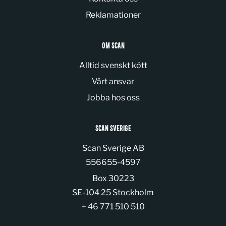
Reklamationer
OM SCAN
Alltid svenskt kött
Vårt ansvar
Jobba hos oss
SCAN SVERIGE
Scan Sverige AB
Organization number:
556655-4597
Box 30223
SE-104 25 Stockholm
+ 46 771 510 510