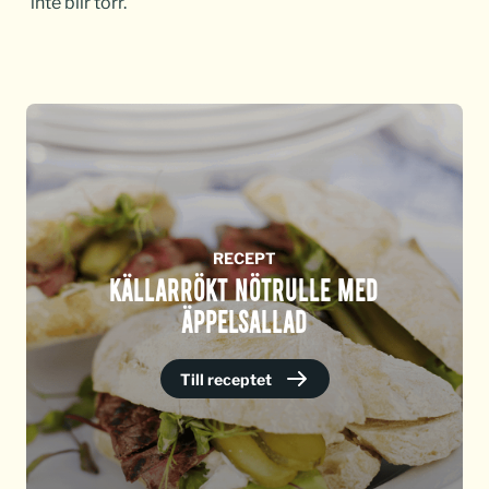
inte blir torr.
RECEPT
KÄLLARRÖKT NÖTRULLE MED
ÄPPELSALLAD
Till receptet