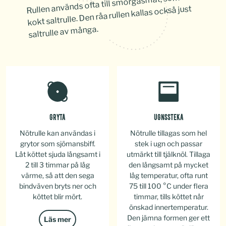
Rullen används ofta till smörgåsmat, som
kokt saltrulle. Den råa rullen kallas också just
saltrulle av många.
GRYTA
UGNSSTEKA
Nötrulle kan användas i
Nötrulle tillagas som hel
grytor som sjömansbiff.
stek i ugn och passar
Låt köttet sjuda långsamt i
utmärkt till tjälknöl. Tillaga
2 till 3 timmar på låg
den långsamt på mycket
värme, så att den sega
låg temperatur, ofta runt
bindväven bryts ner och
75 till 100 °C under flera
köttet blir mört.
timmar, tills köttet når
önskad innertemperatur.
Den jämna formen ger ett
Läs mer