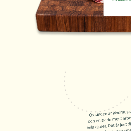
Oxkinden är kindmuske
och en av de mest arbe
hela djuret. Det är just 
rå, och så mör och sm