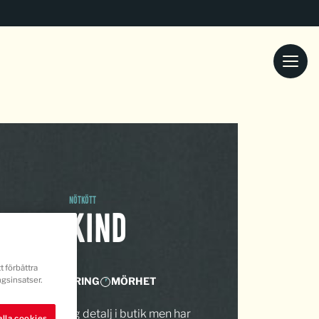
NÖTKÖTT
OXKIND
t förbättra
gsinsatser.
MARMORERING
MÖRHET
d är en ovanlig detalj i butik men har
lla cookies