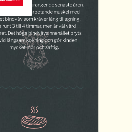
trendig på restauranger de senaste åren.
r en hård, hårt arbetande muskel med
t bindväv som kräver lång tillagning,
a runt 3 till 4 timmar, men är väl värd
et. Det höga bindvävsinnehållet bryts
 vid långsam kokning och gör kinden
mycket mör och saftig.