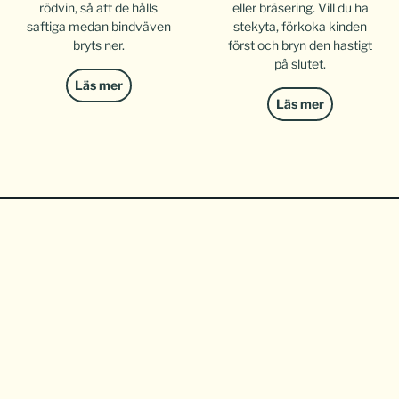
rödvin, så att de hålls
eller bräsering. Vill du ha
saftiga medan bindväven
stekyta, förkoka kinden
bryts ner.
först och bryn den hastigt
på slutet.
Läs mer
Läs mer