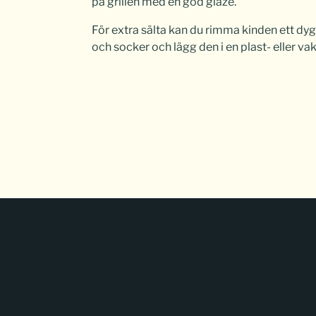
på grillen med en god glaze.
För extra sälta kan du rimma kinden ett dyg
och socker och lägg den i en plast- eller va