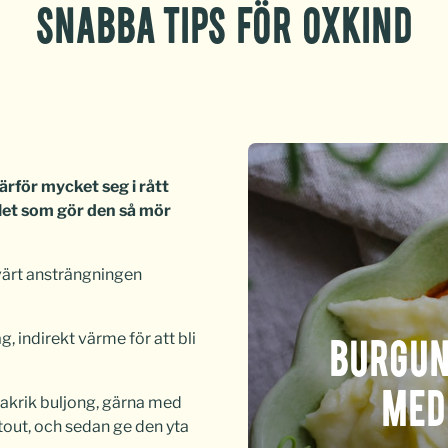
SNABBA TIPS FÖR OXKIND
rför mycket seg i rått
llet som gör den så mör
 värt ansträngningen
, indirekt värme för att bli
BURGUN
MED
smakrik buljong, gärna med
 stout, och sedan ge den yta