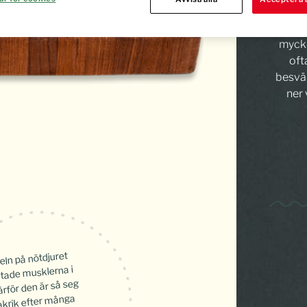
blivit 
Det ä
mycke
oft
besvär
ner
ln på nötdjuret
tade musklerna i
därför den är så seg
akrik efter många