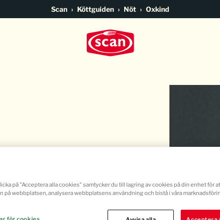
Go to main content
Scan
Köttguiden
Nöt
Oxkind
icka på "Acceptera alla cookies" samtycker du till lagring av cookies på din enhet för at
n på webbplatsen, analysera webbplatsens användning och bistå i våra marknadsförin
Oxkin
ar för cookies
Avvisa alla
Acceptera a