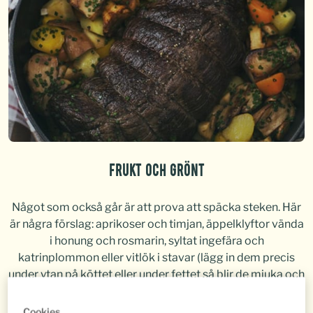
Frukt och grönt
Något som också går är att prova att späcka steken. Här
är några förslag: aprikoser och timjan, äppelklyftor vända
i honung och rosmarin, syltat ingefära och
katrinplommon eller vitlök i stavar (lägg in dem precis
under ytan på köttet eller under fettet så blir de mjuka och
goda).
Cookies