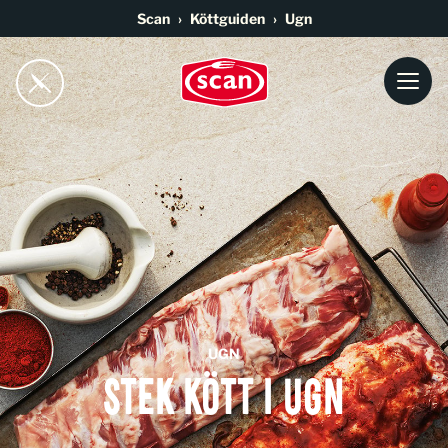
Go to main content
Scan
Köttguiden
Ugn
UGN
Stek kött i ugn