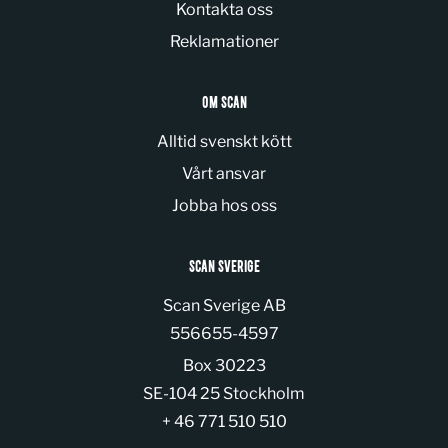
Kontakta oss
Reklamationer
OM SCAN
Alltid svenskt kött
Vårt ansvar
Jobba hos oss
SCAN SVERIGE
Scan Sverige AB
Organization number:
556655-4597
Box 30223
SE-104 25 Stockholm
+ 46 771 510 510