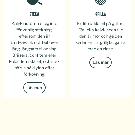
STEKA
GRILLA
Kalvkind lämpar sig inte
En lite udda bit på grillen.
för vanlig stekning,
Förkoka kalvkinden tills
eftersom den är
den är mör och ge den
bindvävsrik och behöver
sedan en fin grillyta, gärna
lång, långsam tillagning.
med en glaze.
Bräsera, confitera eller
koka den i stället, och stek
Läs mer
på sin höjd ytan efter
förkokning.
Läs mer