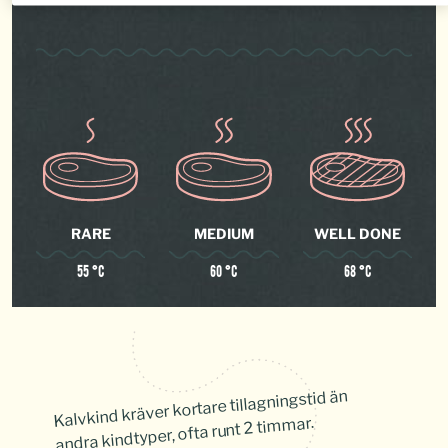
RARE
MEDIUM
WELL DONE
55 °C
60 °C
68 °C
Kalvkind kräver kortare tillagningstid än
andra kindtyper, ofta runt 2 timmar.