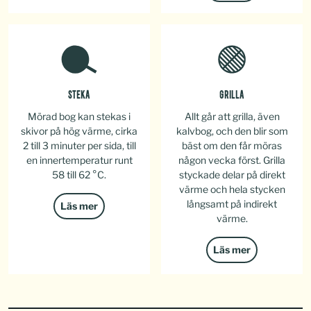
STEKA
GRILLA
Mörad bog kan stekas i
Allt går att grilla, även
skivor på hög värme, cirka
kalvbog, och den blir som
2 till 3 minuter per sida, till
bäst om den får möras
en innertemperatur runt
någon vecka först. Grilla
58 till 62 °C.
styckade delar på direkt
värme och hela stycken
långsamt på indirekt
Läs mer
värme.
Läs mer