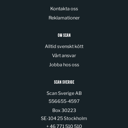
Kontakta oss
Reklamationer
OM SCAN
Alltid svenskt kött
Vårt ansvar
Jobba hos oss
SCAN SVERIGE
Scan Sverige AB
Organization number:
556655-4597
Box 30223
SE-104 25 Stockholm
+ 46 771 510 510