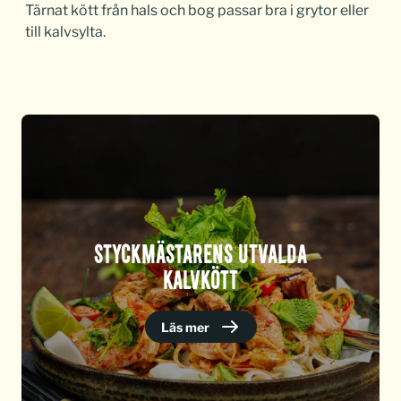
Tärnat kött från hals och bog passar bra i grytor eller
till kalvsylta.
STYCKMÄSTARENS UTVALDA
KALVKÖTT
Läs mer