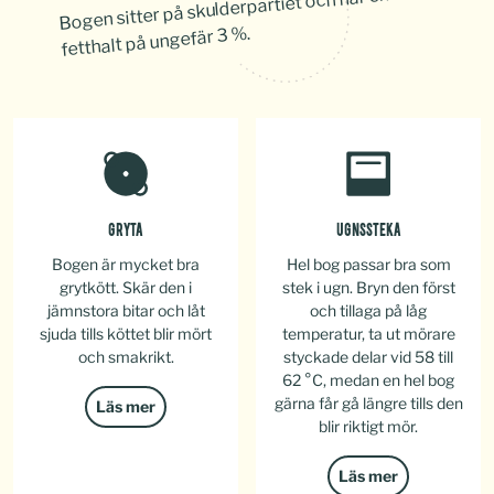
Bogen sitter på skulderpartiet och har en
fetthalt på ungefär 3 %.
GRYTA
UGNSSTEKA
Bogen är mycket bra
Hel bog passar bra som
grytkött. Skär den i
stek i ugn. Bryn den först
jämnstora bitar och låt
och tillaga på låg
sjuda tills köttet blir mört
temperatur, ta ut mörare
och smakrikt.
styckade delar vid 58 till
62 °C, medan en hel bog
gärna får gå längre tills den
Läs mer
blir riktigt mör.
Läs mer