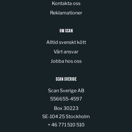
Kontakta oss
Reklamationer
OM SCAN
Alltid svenskt kött
Vårt ansvar
Jobba hos oss
SCAN SVERIGE
Scan Sverige AB
Organization number:
556655-4597
Box 30223
SE-104 25 Stockholm
+ 46 771 510 510