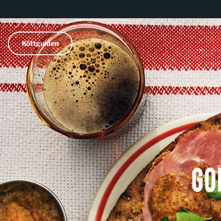
Köttguiden
Go