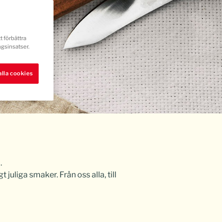
t förbättra
gsinsatser.
lla cookies
.
 juliga smaker. Från oss alla, till