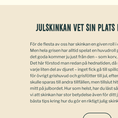
Julskinkan vet sin plats
För de flesta av oss har skinkan en given roll i 
Men hela grisen har alltid spelat en huvudroll
det goda kommer ju just från den – som korv, p
Det här förstod man redan på hednatiden, då 
varje liten del av djuret – inget fick gå till spi
för övrigt grishuvud och grisfötter till jul, ef
skulle sparas till andra tillfällen, men tillslut 
mitt på julbordet. Hur som helst, har du läst s
vi att skinkan har stor betydelse även för ditt 
bästa tips kring hur du gör en riktigt julig skink