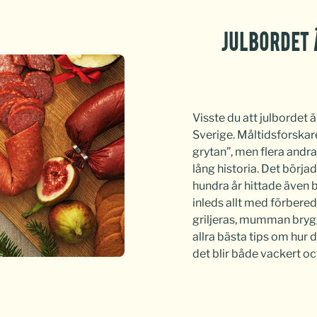
Julbordet 
Visste du att julbordet ä
Sverige. Måltidsforskare
grytan”, men flera andra
lång historia. Det börja
hundra år hittade även b
inleds allt med förbere
griljeras, mumman brygga
allra bästa tips om hur d
det blir både vackert oc