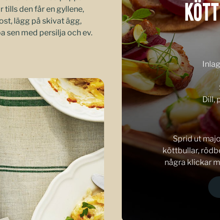
KÖT
tills den får en gyllene,
ost, lägg på skivat ägg,
pa sen med persilja och ev.
Inla
Dill,
Sprid ut maj
köttbullar, röd
några klickar ma