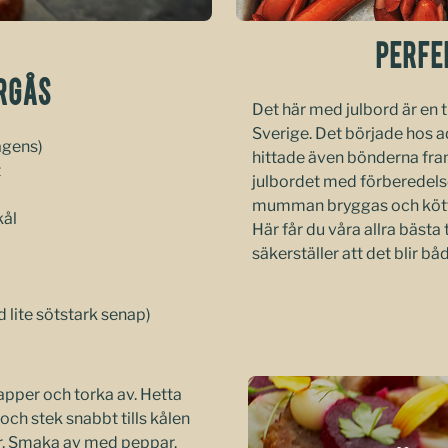
PERFE
RGÅS
Det här med julbord är en tr
Sverige. Det började hos a
agens)
hittade även bönderna fram
t
julbordet med förberedelse
mumman bryggas och köttbu
kål
Här får du våra allra bästa
säkerställer att det blir bå
 lite sötstark senap)
apper och torka av. Hetta
och stek snabbt tills kålen
ger. Smaka av med peppar.