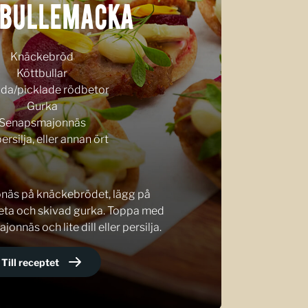
TBULLEMACKA
Knäckebröd
Köttbullar
gda/picklade rödbetor
Gurka
Senapsmajonnäs
 persilja, eller annan ört
onäs på knäckebrödet, lägg på
beta och skivad gurka. Toppa med
jonnäs och lite dill eller persilja.
Till receptet