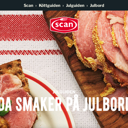
Go to main content
Scan
Köttguiden
Julguiden
Julbord
JULGUIDEN
da smaker på julbor