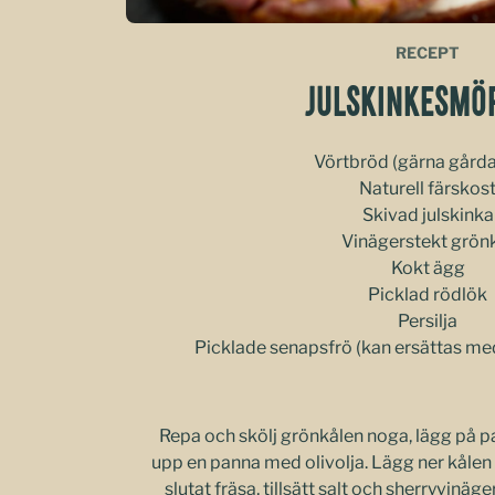
RECEPT
JULSKINKESMÖ
Vörtbröd (gärna gård
Naturell färskos
Skivad julskinka
Vinägerstekt grön
Kokt ägg
Picklad rödlök
Persilja
Picklade senapsfrö (kan ersättas med
Repa och skölj grönkålen noga, lägg på p
upp en panna med olivolja. Lägg ner kålen 
slutat fräsa, tillsätt salt och sherryvinä