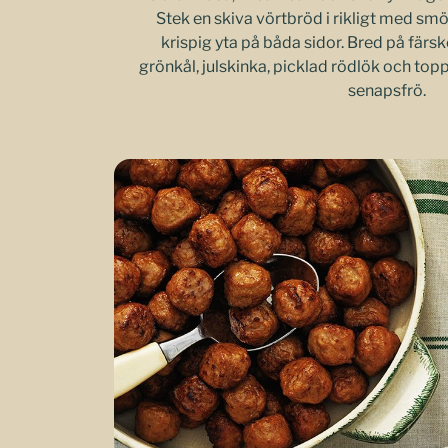
Stek en skiva vörtbröd i rikligt med smör 
krispig yta på båda sidor. Bred på färsk
grönkål, julskinka, picklad rödlök och top
senapsfrö.