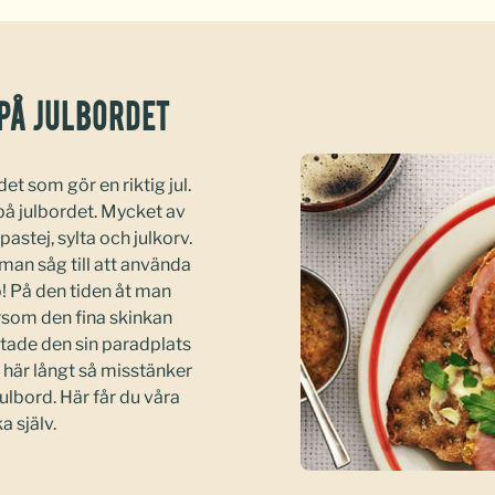
 på julbordet
det som gör en riktig jul.
 på julbordet. Mycket av
astej, sylta och julkorv.
man såg till att använda
llo! På den tiden åt man
tersom den fina skinkan
hittade den sin paradplats
å här långt så misstänker
julbord. Här får du våra
a själv.