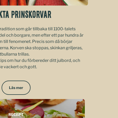
KTA PRINSKORVAR
adition som går tillbaka till 1100-talets
del och borgare, men efter ett par hundra år
 till fenomenet. Precis som då börjar
rna. Korven ska stoppas, skinkan griljeras,
llarna trillas.
 tips om hur du förbereder ditt julbord, och
de vackert och gott.
Läs mer
RECEPT