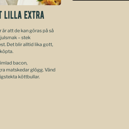
 LILLA EXTRA
 är att de kan göras på så
 julsmak – stek
 Det blir alltid lika gott,
köpta.
rimlad bacon,
gra matskedar glögg. Vänd
gstekta köttbullar.