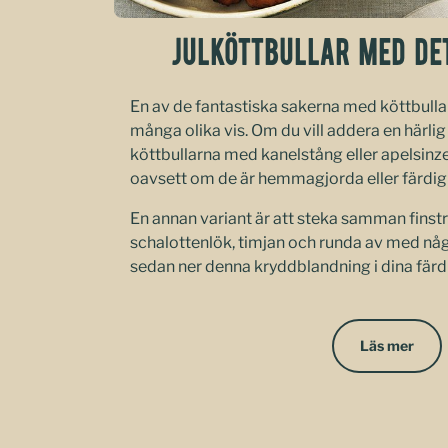
JULKÖTTBULLAR MED DET
En av de fantastiska sakerna med köttbullar
många olika vis. Om du vill addera en härlig
köttbullarna med kanelstång eller apelsinzest.
oavsett om de är hemmagjorda eller färdig
En annan variant är att steka samman finst
schalottenlök, timjan och runda av med nå
sedan ner denna kryddblandning i dina färdi
Läs mer