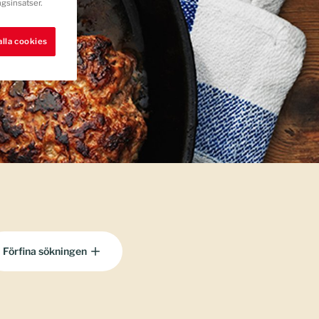
gsinsatser.
.
lla cookies
Förfina sökningen