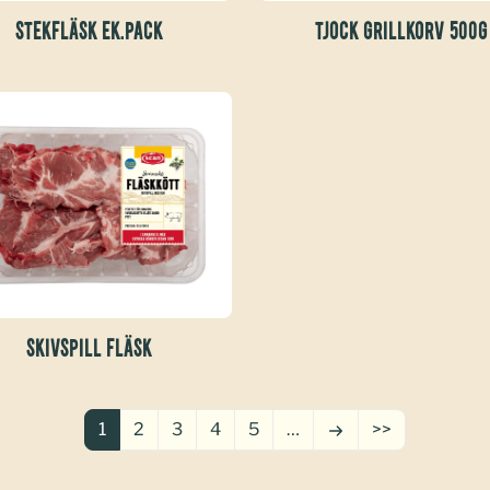
STEKFLÄSK EK.PACK
TJOCK GRILLKORV 500G
SKIVSPILL FLÄSK
1
2
3
4
5
…
>>