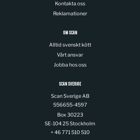
Kontakta oss
Reklamationer
OM SCAN
Alltid svenskt kött
Vårt ansvar
Jobba hos oss
SCAN SVERIGE
Scan Sverige AB
Organization number:
556655-4597
Box 30223
SE-104 25 Stockholm
+ 46 771 510 510