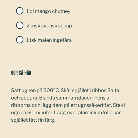
1 dl mango chutney
2 msk svensk senap
1 tsk malen ingefära
Gör så här
Sätt ugnen på 200ºC. Skär spjället i ribbor. Salta
och peppra. Blanda samman glacen. Pensla
ribborna och lägg dem på ett ugnssäkert fat. Stek i
ugn ca 50 minuter. Lägg över aluminiumfolie när
spjället fått fin färg.