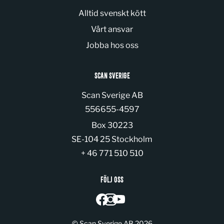
Alltid svenskt kött
Vårt ansvar
Jobba hos oss
SCAN SVERIGE
Scan Sverige AB
Organization number:
556655-4597
Box 30223
SE-104 25 Stockholm
+ 46 771 510 510
FÖLJ OSS
© Scan Sverige AB 2026