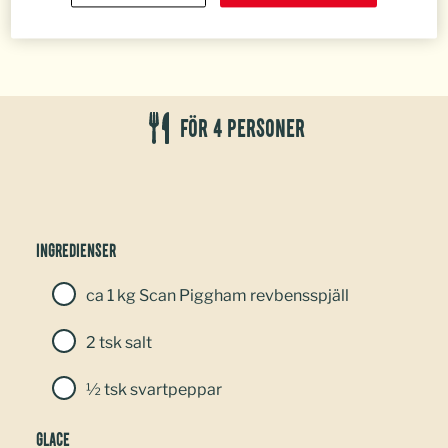
För 4 personer
Ingredienser
ca 1 kg Scan Piggham revbensspjäll
2 tsk salt
½ tsk svartpeppar
GLACE