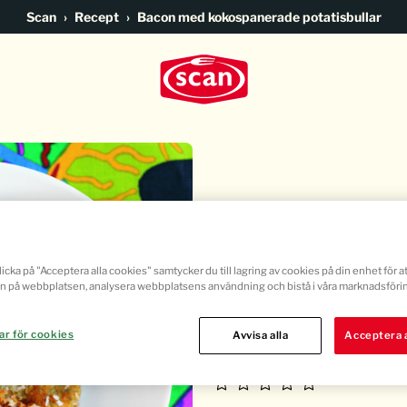
Go to main content
Scan
Recept
Bacon med kokospanerade potatisbullar
Bacon med k
icka på "Acceptera alla cookies" samtycker du till lagring av cookies på din enhet för at
potatisbull
n på webbplatsen, analysera webbplatsens användning och bistå i våra marknadsförin
ar för cookies
Avvisa alla
Acceptera a