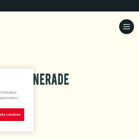
okospanerade
t förbättra
ar
gsinsatser.
lla cookies