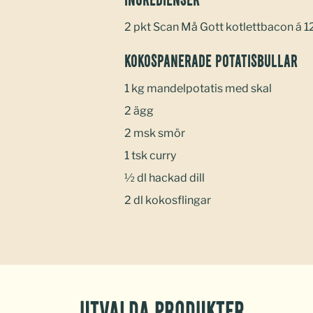
Ingredienser
2 pkt Scan Må Gott kotlettbacon á 1
Kokospanerade potatisbullar
1 kg mandelpotatis med skal
2 ägg
2 msk smör
1 tsk curry
½ dl hackad dill
2 dl kokosflingar