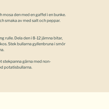
h mosa den med en gaffel i en bunke.
ll och smaka av med salt och peppar.
g rulle. Dela den i 8-12 jämna bitar,
kokos. Stek bullarna gyllenbruna i smör
na.
het stekpanna gärna med non-
d potatisbullarna.