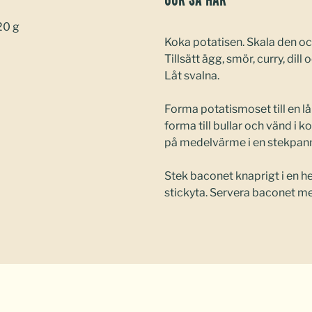
Gör så här
20 g
Koka potatisen. Skala den oc
Tillsätt ägg, smör, curry, di
Låt svalna.
Forma potatismoset till en lån
forma till bullar och vänd i 
på medelvärme i en stekpan
Stek baconet knaprigt i en 
stickyta. Servera baconet me