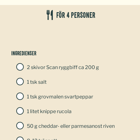
För 4 personer
Ingredienser
2 skivor Scan ryggbiff ca 200 g
1 tsk salt
1 tsk grovmalen svartpeppar
1 litet knippe rucola
50 g cheddar- eller parmesanost riven