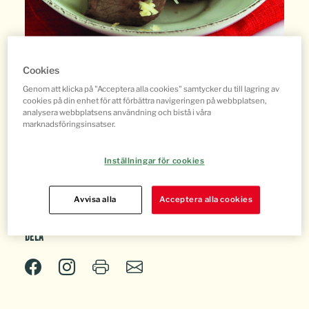
Cookies
Genom att klicka på "Acceptera alla cookies" samtycker du till lagring av
cookies på din enhet för att förbättra navigeringen på webbplatsen,
Stekt ryggbiff i tärningar med
analysera webbplatsens användning och bistå i våra
marknadsföringsinsatser.
cheddarost & rucola
Inställningar för cookies
Avvisa alla
Acceptera alla cookies
Dela