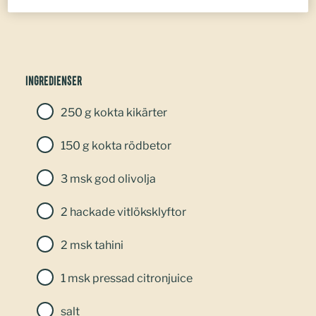
Ingredienser
250 g kokta kikärter
150 g kokta rödbetor
3 msk god olivolja
2 hackade vitlöksklyftor
2 msk tahini
1 msk pressad citronjuice
salt