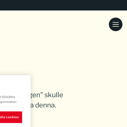
 på vardagen" skulle
t förbättra
gsinsatser.
lle det vara denna.
lla cookies