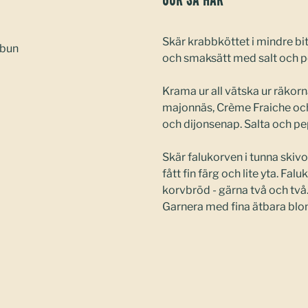
Gör så här
Skär krabbköttet i mindre bit
 bun
och smaksätt med salt och p
Krama ur all vätska ur räkorn
majonnäs, Crème Fraiche och 
och dijonsenap. Salta och pe
Skär falukorven i tunna skivor
fått fin färg och lite yta. Fal
korvbröd - gärna två och två
Garnera med fina ätbara blom