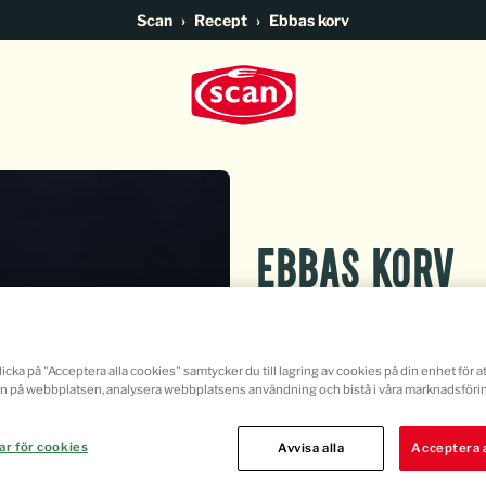
Go to main content
Scan
Recept
Ebbas korv
Ebbas korv
Om "sätta guldkant
icka på "Acceptera alla cookies" samtycker du till lagring av cookies på din enhet för at
n på webbplatsen, analysera webbplatsens användning och bistå i våra marknadsförin
vara en korv så sku
ar för cookies
Avvisa alla
Acceptera a