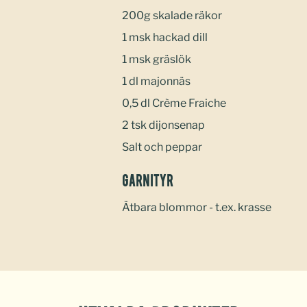
200g skalade räkor
1 msk hackad dill
1 msk gräslök
1 dl majonnäs
0,5 dl Crème Fraiche
2 tsk dijonsenap
Salt och peppar
Garnityr
Ätbara blommor - t.ex. krasse