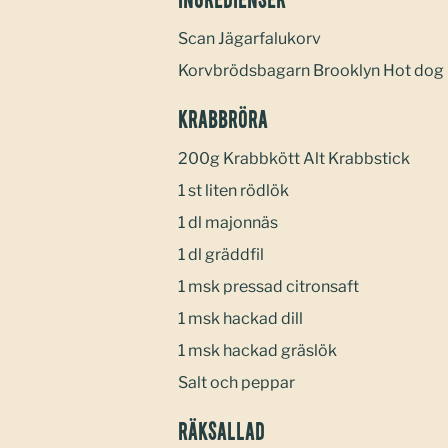
Ingredienser
Scan Jägarfalukorv
Korvbrödsbagarn Brooklyn Hot dog
Krabbröra
200g Krabbkött Alt Krabbstick
1 st liten rödlök
1 dl majonnäs
1 dl gräddfil
1 msk pressad citronsaft
1 msk hackad dill
1 msk hackad gräslök
Salt och peppar
Räksallad