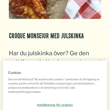
Croque monseiur med julskinka
Har du julskinka över? Ge den
nytt liv med ett svinnsmart recept
på Croque Monsieur! En krispig,
Cookies
gyllene smörgås fylld med skinka,
Genom att klicka på "Acceptera alla cookies" samtycker du till lagring av
cookies på din enhet för att förbättra navigeringen på webbplatsen,
ost och krämig béchamelsås -
analysera webbplatsens användning och bistå i våra
marknadsföringsinsatser.
perfekt för både lunch och
mysiga kvällar. Enkelt, gott och
Inställningar för cookies