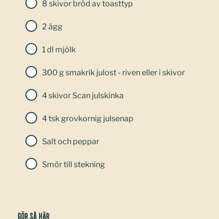
8 skivor bröd av toasttyp
2 ägg
1 dl mjölk
300 g smakrik julost - riven eller i skivor
4 skivor Scan julskinka
4 tsk grovkornig julsenap
Salt och peppar
Smör till stekning
Gör så här