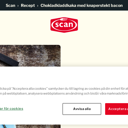
Go to main content
Scan
Recept
Chokladkladdkaka med knaperstekt bacon
Chokladklad
knaperstekt
icka på "Acceptera alla cookies" samtycker du till lagring av cookies på din enhet för at
n på webbplatsen, analysera webbplatsens användning och bistå i våra marknadsförin
ar för cookies
Avvisa alla
Acceptera a