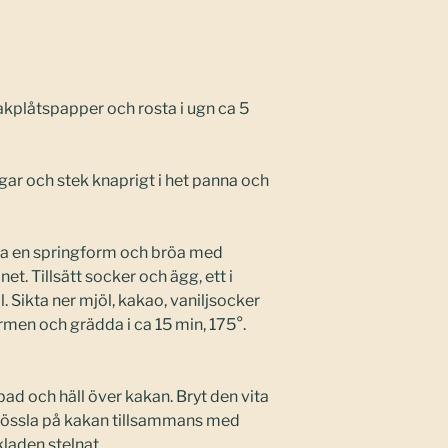
akplåtspapper och rosta i ugn ca 5
gar och stek knaprigt i het panna och
sla en springform och bröa med
t. Tillsätt socker och ägg, ett i
. Sikta ner mjöl, kakao, vaniljsocker
ormen och grädda i ca 15 min, 175°.
ad och häll över kakan. Bryt den vita
trössla på kakan tillsammans med
laden stelnat.