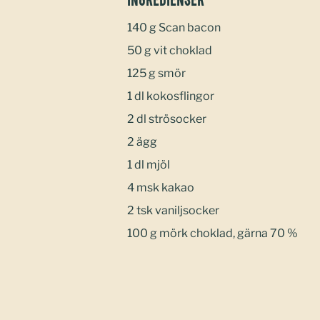
Ingredienser
140 g Scan bacon
50 g vit choklad
125 g smör
1 dl kokosflingor
2 dl strösocker
2 ägg
1 dl mjöl
4 msk kakao
2 tsk vaniljsocker
100 g mörk choklad, gärna 70 %