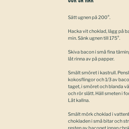
Gör så här
Sätt ugnen på 200°.
Hacka vit choklad, lägg på b
min. Sänk ugnen till 175°.
Skiva bacon i små fina tärnin
låt rinna av på papper.
Smält smöret i kastrull. Pen
kokosflingor och 1/3 av bacone
taget, i smöret och blanda väl
och rör slätt. Häll smeten i f
Låt kallna.
Smält mörk choklad i vattenb
chokladen i små bitar och s
resten av baconet innan chok