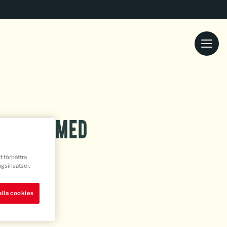
dkaka med
 bacon
t förbättra
gsinsatser.
lla cookies