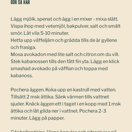
Gör så här
Lägg mjölk, spenat och ägg i en mixer - mixa slätt.
Vispa ihop med vetemjöl, bakpulver, salt och smält
smör. Låt vila 5-10 minuter.
Hetta upp våffeljärn och grädda tills de är gyllene
och frasiga.
Mosa avokadon med lite salt och citron om du vill.
Stek kabanossen tills den fått fin yta. Lägg en klick
smashad avokado på våfflan och toppa med
kabanoss.
Pochera äggen. Koka upp en kastrull med vatten.
Tillsätt 2 msk ättika. Sänk värmen tills vattnet
sjuder. Knäck äggen ett i taget i en kopp med 1 msk
ättika och låt glida ner i vattnet. Pochera 2-3
minuter. Lägg på papper.