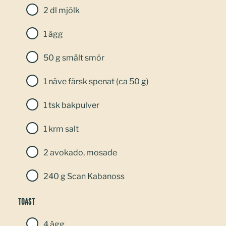
2 dl mjölk
1 ägg
50 g smält smör
1 näve färsk spenat (ca 50 g)
1 tsk bakpulver
1 krm salt
2 avokado, mosade
240 g Scan Kabanoss
Toast
4 ägg