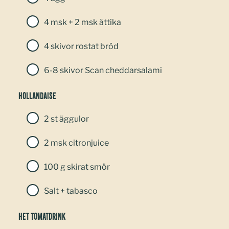
4 msk + 2 msk ättika
4 skivor rostat bröd
6-8 skivor Scan cheddarsalami
Hollandaise
2 st äggulor
2 msk citronjuice
100 g skirat smör
Salt + tabasco
Het tomatdrink