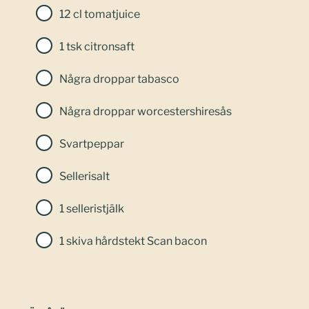
12 cl tomatjuice
1 tsk citronsaft
Några droppar tabasco
Några droppar worcestershiresås
Svartpeppar
Sellerisalt
1 selleristjälk
1 skiva hårdstekt Scan bacon