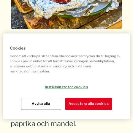
Cookies
Bakad skinkstek i folie med spetskål &
Genom att klicka på "Acceptera alla cookies" samtycker du till lagring av
romesco
cookies på din enhet för att förbättra navigeringen på webbplatsen,
analysera webbplatsens användning och bistå i våra
marknadsföringsinsatser.
Skinkstek som först bakas saftig i
Inställningar för cookies
ugnen och sedan värms på grillen.
Serveras med smörig spetskål i
Avvisa alla
Acceptera alla cookies
foliepaket och romesco på grillad
paprika och mandel.