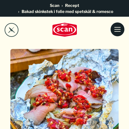
Go to main content
Scan
Recept
Bakad skinkstek i folie med spetskål & romesco