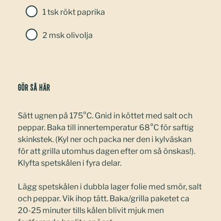
1 tsk rökt paprika
2 msk olivolja
Gör så här
Sätt ugnen på 175°C. Gnid in köttet med salt och
peppar. Baka till innertemperatur 68°C för saftig
skinkstek. (Kyl ner och packa ner den i kylväskan
för att grilla utomhus dagen efter om så önskas!).
Klyfta spetskålen i fyra delar.
Lägg spetskålen i dubbla lager folie med smör, salt
och peppar. Vik ihop tätt. Baka/grilla paketet ca
20-25 minuter tills kålen blivit mjuk men