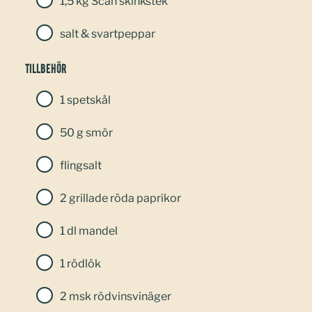
1,5 kg Scan skinkstek
salt & svartpeppar
Tillbehör
1 spetskål
50 g smör
flingsalt
2 grillade röda paprikor
1 dl mandel
1 rödlök
2 msk rödvinsvinäger