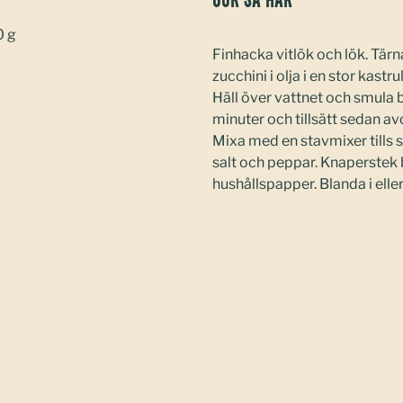
Gör så här
0 g
Finhacka vitlök och lök. Tärna
zucchini i olja i en stor kastrul
Häll över vattnet och smula b
minuter och tillsätt sedan a
Mixa med en stavmixer tills 
salt och peppar. Knaperstek b
hushållspapper. Blanda i ell