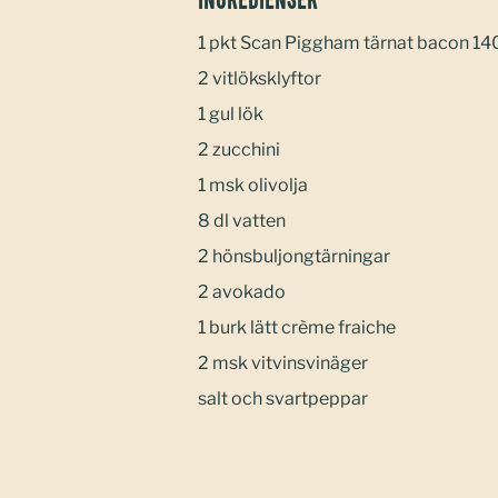
Ingredienser
1 pkt Scan Piggham tärnat bacon 14
2 vitlöksklyftor
1 gul lök
2 zucchini
1 msk olivolja
8 dl vatten
2 hönsbuljongtärningar
2 avokado
1 burk lätt crème fraiche
2 msk vitvinsvinäger
salt och svartpeppar