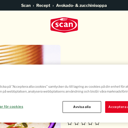
Go to main content
Scan
Recept
Avokado- & zucchinisoppa
Avokado- & 
icka på "Acceptera alla cookies" samtycker du till lagring av cookies på din enhet för at
n på webbplatsen, analysera webbplatsens användning och bistå i våra marknadsförin
Koka
ar för cookies
Avvisa alla
Acceptera a