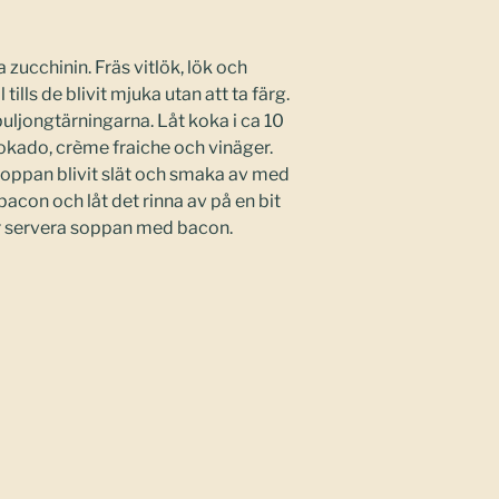
 zucchinin. Fräs vitlök, lök och
l tills de blivit mjuka utan att ta färg.
uljongtärningarna. Låt koka i ca 10
vokado, crème fraiche och vinäger.
soppan blivit slät och smaka av med
acon och låt det rinna av på en bit
er servera soppan med bacon.