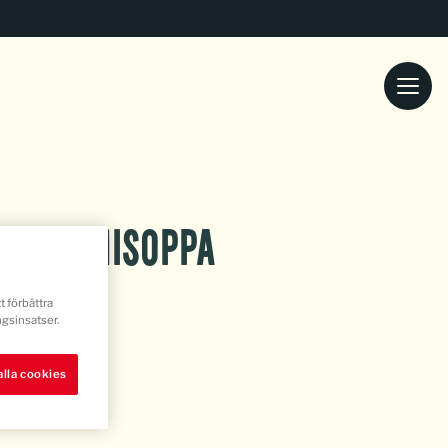
zucchinisoppa
t förbättra
gsinsatser.
lla cookies