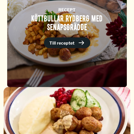
RECEPT
KÖTTBULLAR RYDBERG MED
SENAPSGRÄDDE
Till receptet