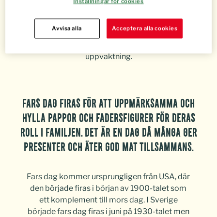
Inställningar för cookies
Bjud pappa på en riktigt härlig brak-middag till fars dag,
en uppskattad gest som också smakar gott för er andra!
Avvisa alla
Acceptera alla cookies
Här har vi samlat fina recept på middag till fars dag som
du gärna får använda dig av när du planerar din
uppvaktning.
FARS DAG FIRAS FÖR ATT UPPMÄRKSAMMA OCH
HYLLA PAPPOR OCH FADERSFIGURER FÖR DERAS
ROLL I FAMILJEN. DET ÄR EN DAG DÅ MÅNGA GER
PRESENTER OCH ÄTER GOD MAT TILLSAMMANS.
Fars dag kommer ursprungligen från USA, där
den började firas i början av 1900-talet som
ett komplement till mors dag. I Sverige
började fars dag firas i juni på 1930-talet men