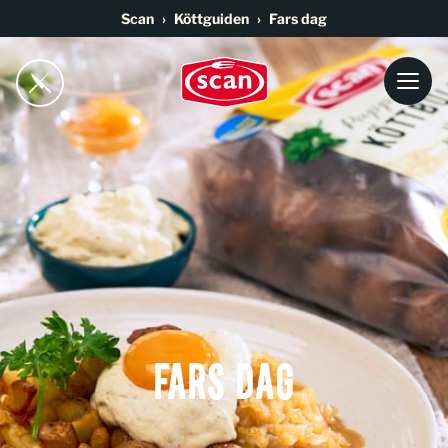
Go to main content
Scan
Köttguiden
Fars dag
Fars dag