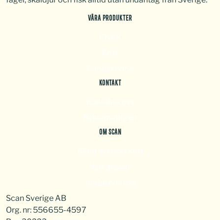
VÅRA PRODUKTER
Chark
Kött
Foodservice
KONTAKT
Kontakta oss
Reklamationer
OM SCAN
Alltid svenskt kött
Vårt ansvar
Jobba hos oss
Scan Sverige AB
Org. nr: 556655-4597