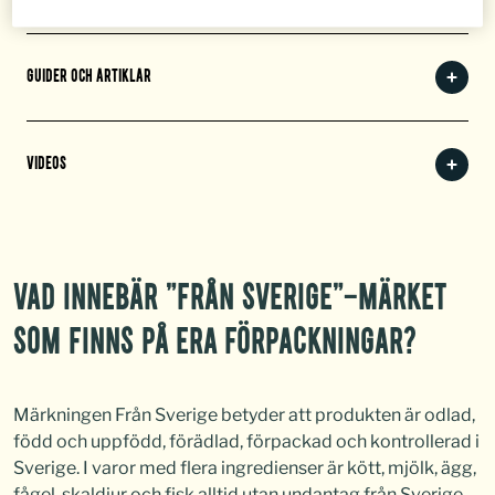
GUIDER OCH ARTIKLAR
VIDEOS
VAD INNEBÄR ”FRÅN SVERIGE”-MÄRKET
SOM FINNS PÅ ERA FÖRPACKNINGAR?
Märkningen Från Sverige betyder att produkten är odlad,
född och uppfödd, förädlad, förpackad och kontrollerad i
Sverige. I varor med flera ingredienser är kött, mjölk, ägg,
fågel, skaldjur och fisk alltid utan undantag från Sverige.