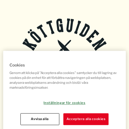
Cookies
Genom att klicka på "Acceptera alla cookies" samtycker du till lagring av
cookies på din enhet för att förbättra navigeringen på webbplatsen,
STYCKDETALJER
analysera webbplatsens användning och bistå i våra
marknadsföringsinsatser.
Inställningar för cookies
TILLAGNINGSMETOD
Avvisa alla
Acceptera alla cookies
DJURSLAG