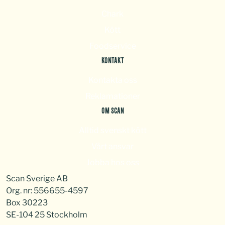
Chark
Kött
Foodservice
KONTAKT
Kontakta oss
Reklamationer
OM SCAN
Alltid svenskt kött
Vårt ansvar
Jobba hos oss
Scan Sverige AB
Org. nr: 556655-4597
Box 30223
SE-104 25 Stockholm