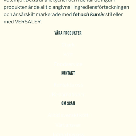
produkten är de alltid angivna i ingrediensförteckningen
och är särskilt markerade med
fet och kursiv
stil eller
med VERSALER.
VÅRA PRODUKTER
Chark
Kött
Foodservice
KONTAKT
Kontakta oss
Reklamationer
OM SCAN
Alltid svenskt kött
Vårt ansvar
Jobba hos oss