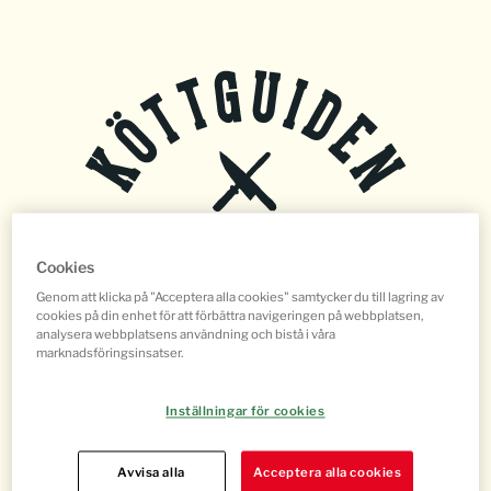
Cookies
Genom att klicka på "Acceptera alla cookies" samtycker du till lagring av
STYCKDETALJER
cookies på din enhet för att förbättra navigeringen på webbplatsen,
analysera webbplatsens användning och bistå i våra
marknadsföringsinsatser.
TILLAGNINGSMETOD
Inställningar för cookies
Avvisa alla
Acceptera alla cookies
DJURSLAG